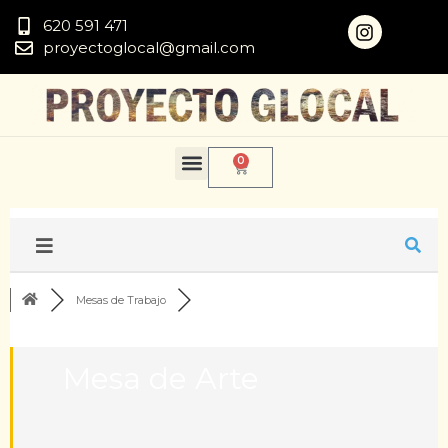
620 591 471
proyectoglocal@gmail.com
0
Mesas de Trabajo
Mesa de Arte