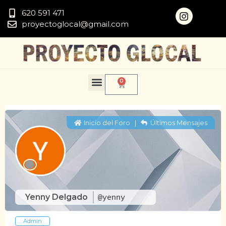
620 591 471
proyectoglocal@gmail.com
0
Inicio del Foro
|
Últimos Mensajes
Yenny Delgado
@yenny
Admin