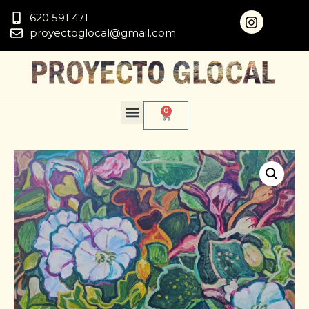
620 591 471
proyectoglocal@gmail.com
0