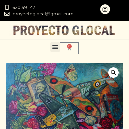
620 591 471
proyectoglocal@gmail.com
0