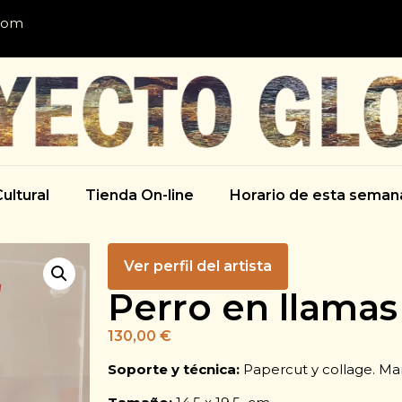
com
ultural
Tienda On-line
Horario de esta seman
Ver perfil del artista
Perro en llamas
130,00
€
Soporte y técnica:
Papercut y collage. Mar