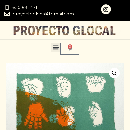
620 591 471
proyectoglocal@gmail.com
0