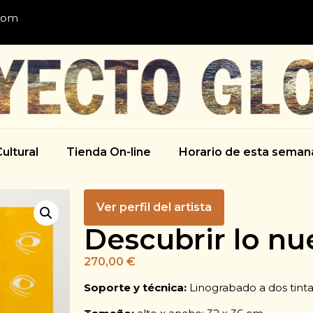
com
ultural
Tienda On-line
Horario de esta seman
Ver perfil del artista
Descubrir lo nu
270,00
€
Soporte y técnica:
Linograbado a dos tin