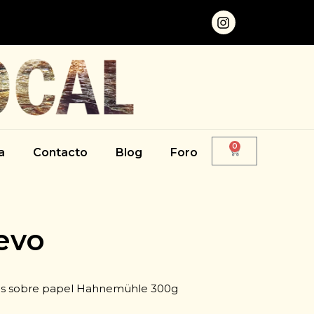
0
a
Contacto
Blog
Foro
evo
tas sobre papel Hahnemühle 300g