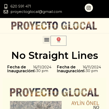
620 591 471
proyectoglocal@gmail.com
0
No Straight Lines
Fecha de
16/11/2024
Fecha de
16/11/2024
6:30 pm
6:30 pm
Inauguración:
Inauguración: